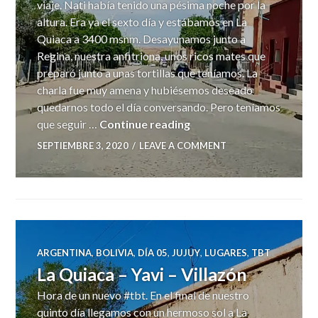
viaje. Nati había tenido una pésima noche por la
altura. Era ya el sexto día y estábamos en La
Quiaca a 3400 msnm. Desayunamos junto a
Regina, nuestra anfitriona, unos ricos mates que
preparó junto a unas tortillas que teníamos. La
charla fue muy amena y hubiésemos deseado
quedarnos todo el día conversando. Pero teníamos
La Quiaca
que seguir …
Continue reading
SEPTIEMBRE 3, 2020
LEAVE A COMMENT
ARGENTINA
,
BOLIVIA
,
DÍA 05
,
JUJUY
,
LUGARES
,
TBT
La Quiaca – Yavi – Villazón
Hora de un nuevo #tbt. En el final de nuestro
quinto día llegamos con un hermoso sol a La