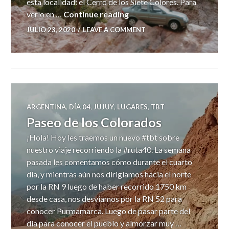
esta localidad: el Cerro de los Siete Colores. Para
Cerro de los Siete Colores
verlo en …
Continue reading
JULIO 23, 2020
LEAVE A COMMENT
ARGENTINA
,
DÍA 04
,
JUJUY
,
LUGARES
,
TBT
Paseo de los Colorados
¡Hola! Hoy les traemos un nuevo #tbt sobre
nuestro viaje recorriendo la #ruta40. La semana
pasada les comentamos cómo durante el cuarto
día, y mientras aún nos dirigíamos hacia el norte
por la RN 9 luego de haber recorrido 1750 km
desde casa, nos desviamos por la RN 52 para
conocer Purmamarca. Luego de pasar parte del
día para conocer el pueblo y almorzar muy …