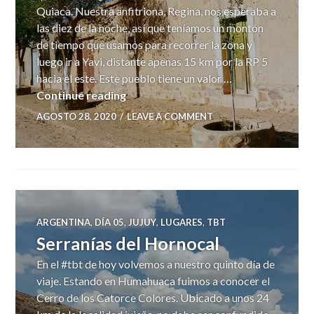
Quiaca. Nuestra anfitriona, Regina, nos esperaba a
las diez de la noche, así que teníamos un montón
de tiempo que usamos para recorrer la zona y
luego ir a Yavi, distante apenas 15 km por la RP 5
hacia el este. Este pueblo tiene un valor …
La Quiaca – Yavi – Villazón
Continue reading
AGOSTO 28, 2020
LEAVE A COMMENT
ARGENTINA
,
DÍA 05
,
JUJUY
,
LUGARES
,
TBT
Serranías del Hornocal
En el #tbt de hoy volvemos a nuestro quinto día de
viaje. Estando en Humahuaca fuimos a conocer el
Cerro de los Catorce Colores. Ubicado a unos 24