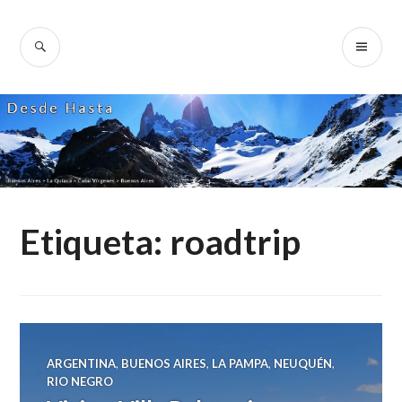
Skip
to
SEARCH
PR
Desde Hasta
content
ME
Etiqueta:
roadtrip
ARGENTINA
,
BUENOS AIRES
,
LA PAMPA
,
NEUQUÉN
,
RIO NEGRO