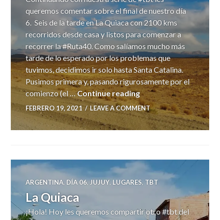
queremos comentar sobre el final de nuestro día
6. Seis de la tarde en La Quiaca con 2100 kms
recorridos desde casa y listos para comenzar a
recorrer la #Ruta40. Como salíamos mucho más
tarde de lo esperado por los problemas que
tuvimos, decidimos ir solo hasta Santa Catalina.
Pusimos primera y, pasando rigurosamente por el
Comenzamos la Ruta 
comienzo (el …
Continue reading
FEBRERO 19, 2021
LEAVE A COMMENT
ARGENTINA
,
DÍA 06
,
JUJUY
,
LUGARES
,
TBT
La Quiaca
¡Hola! Hoy les queremos compartir otro #tbt del