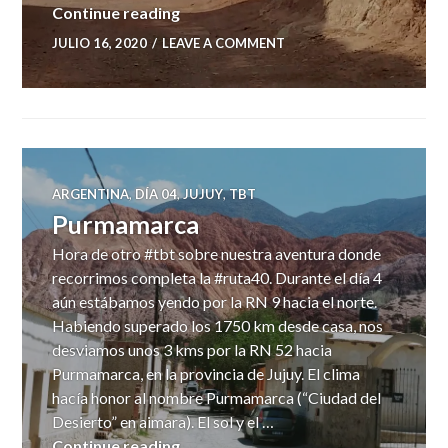
Paseo de los Colorados
Continue reading
JULIO 16, 2020
LEAVE A COMMENT
ARGENTINA
,
DÍA 04
,
JUJUY
,
TBT
Purmamarca
Hora de otro #tbt sobre nuestra aventura donde
recorrimos completa la #ruta40. Durante el día 4
aún estábamos yendo por la RN 9 hacia el norte.
Habiendo superado los 1750 km desde casa, nos
desviamos unos 3 kms por la RN 52 hacia
Purmamarca, en la provincia de Jujuy. El clima
hacía honor al nombre Purmamarca (“Ciudad del
Desierto” en aimara). El sol y el …
Purmamarca
Continue reading