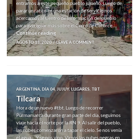
entramos a este pequeño pueblo jujueño. Luego de
parar un ratito en una estación de servicio nos
acercamos al Centro de Información del pueblo
para averiguar más sobre el Cerro de Catorce …
Humahuaca
Continue reading
AGOSTO 13, 2020
LEAVE A COMMENT
ARGENTINA
,
DÍA 04
,
JUJUY
,
LUGARES
,
TBT
Tilcara
Hora de un nuevo #tbt. Luego de recorrer
Purmamarca durante gran parte del día, seguimos
viaje hacia el norte por la RN 9. Al salir del pueblo,
las nubes comenzaron a tapar el cielo. Se nos venía
el agua… Y se nos vino. Vimos las nubes negras en