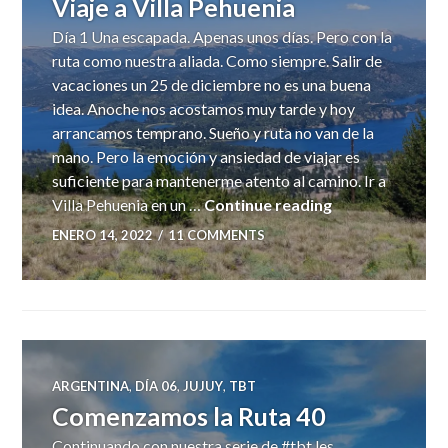
Viaje a Villa Pehuenia
Día 1 Una escapada. Apenas unos días. Pero con la
ruta como nuestra aliada. Como siempre. Salir de
vacaciones un 25 de diciembre no es una buena
idea. Anoche nos acostamos muy tarde y hoy
arrancamos temprano. Sueño y ruta no van de la
mano. Pero la emoción y ansiedad de viajar es
suficiente para mantenerme atento al camino. Ir a
Viaje a Villa Pe
Villa Pehuenia en un …
Continue reading
ENERO 14, 2022
11 COMMENTS
ARGENTINA
,
DÍA 06
,
JUJUY
,
TBT
Comenzamos la Ruta 40
Continuando con nuestra serie de #tbt les