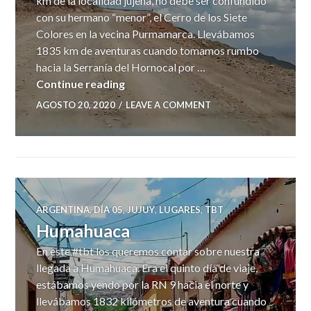
km de la localidad jujeña, no debe ser confundido
con su hermano “menor”, el Cerro de los Siete
Colores en la vecina Purmamarca. Llevábamos
1835 km de aventuras cuando tomamos rumbo
hacia la Serranía del Hornocal por …
Serranías del Hornocal
Continue reading
AGOSTO 20, 2020
LEAVE A COMMENT
ARGENTINA
,
DÍA 05
,
JUJUY
,
LUGARES
,
TBT
Humahuaca
En este #tbt los queremos contar sobre nuestra
llegada a Humahuaca. Era el quinto día de viaje,
estábamos yendo por la RN 9 hacia el norte y
llevábamos 1832 kilómetros de aventura cuando