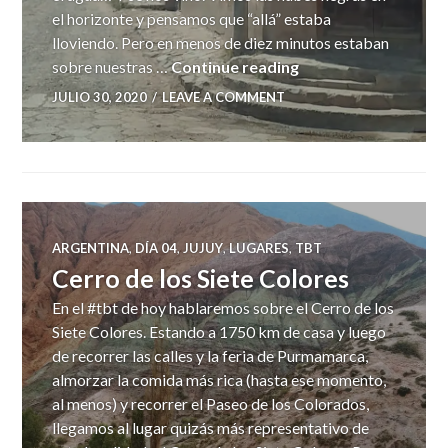
el horizonte y pensamos que “allá” estaba
lloviendo. Pero en menos de diez minutos estaban
Tilcara
sobre nuestras …
Continue reading
JULIO 30, 2020
LEAVE A COMMENT
ARGENTINA
,
DÍA 04
,
JUJUY
,
LUGARES
,
TBT
Cerro de los Siete Colores
En el #tbt de hoy hablaremos sobre el Cerro de los
Siete Colores. Estando a 1750 km de casa y luego
de recorrer las calles y la feria de Purmamarca,
almorzar la comida más rica (hasta ese momento,
al menos) y recorrer el Paseo de los Colorados,
llegamos al lugar quizás más representativo de