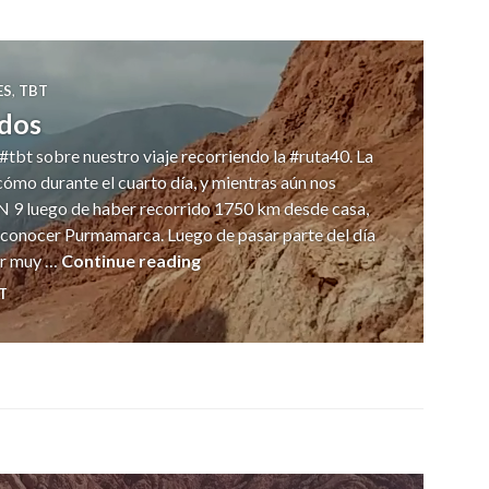
ES
,
TBT
ados
tbt sobre nuestro viaje recorriendo la #ruta40. La
mo durante el cuarto día, y mientras aún nos
 RN 9 luego de haber recorrido 1750 km desde casa,
 conocer Purmamarca. Luego de pasar parte del día
Paseo de los Colorados
ar muy …
Continue reading
T