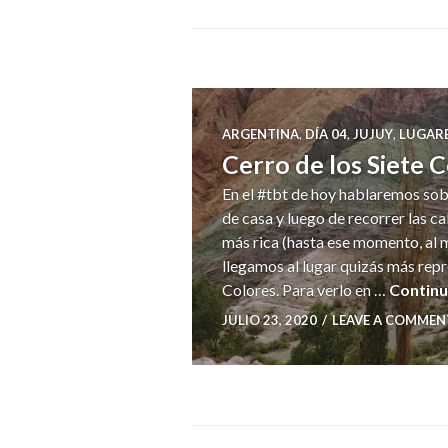
ARGENTINA
,
DÍA 04
,
JUJUY
,
LUGAR
Cerro de los Siete 
En el #tbt de hoy hablaremos sob
de casa y luego de recorrer las c
más rica (hasta ese momento, al m
llegamos al lugar quizás más repre
Colores. Para verlo en …
Continu
JULIO 23, 2020
LEAVE A COMMEN