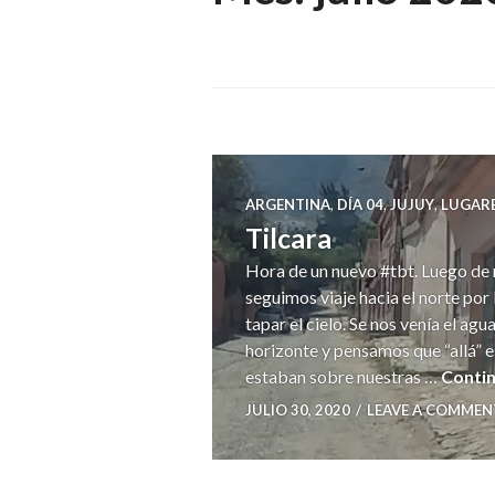
ARGENTINA
,
DÍA 04
,
JUJUY
,
LUGAR
Tilcara
Hora de un nuevo #tbt. Luego de 
seguimos viaje hacia el norte por 
tapar el cielo. Se nos venía el ag
horizonte y pensamos que “allá” 
estaban sobre nuestras …
Contin
JULIO 30, 2020
LEAVE A COMMEN