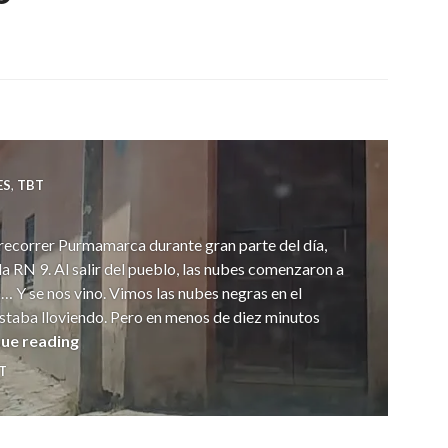
ES
,
TBT
recorrer Purmamarca durante gran parte del día,
la RN 9. Al salir del pueblo, las nubes comenzaron a
ua… Y se nos vino. Vimos las nubes negras en el
estaba lloviendo. Pero en menos de diez minutos
Tilcara
ue reading
T