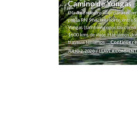
Camino de Yungas
Día 4 de nuestro viaje para reco
por la RN 9 hacia el norte, entre 
Yungas (también conocido como 
1600 kms de viaje. Habíamos dorm
travesía teníamos …
Continue r
JULIO 2, 2020
LEAVE A COMMENT