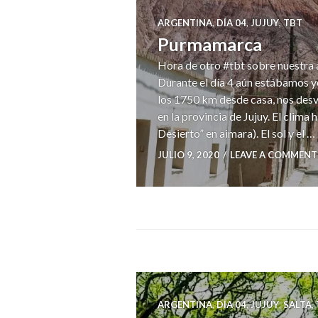
ARGENTINA
,
DÍA 04
,
JUJUY
,
TBT
Purmamarca
Hora de otro #tbt sobre nuestra
Durante el día 4 aún estábamos y
los 1750 km desde casa, nos des
en la provincia de Jujuy. El clim
Desierto” en aimara). El sol y el …
JULIO 9, 2020
LEAVE A COMMENT
ARGENTINA
,
DÍA 04
,
JUJUY
,
SALTA
,