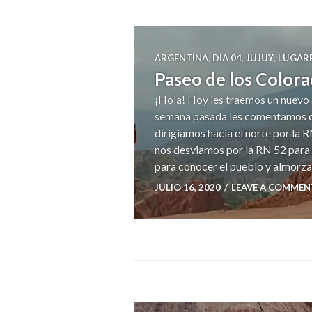
ARGENTINA
,
DÍA 04
,
JUJUY
,
LUGAR
Paseo de los Color
¡Hola! Hoy les traemos un nuevo #
semana pasada les comentamos có
dirigíamos hacia el norte por la
nos desviamos por la RN 52 para
para conocer el pueblo y almorz
JULIO 16, 2020
LEAVE A COMMEN