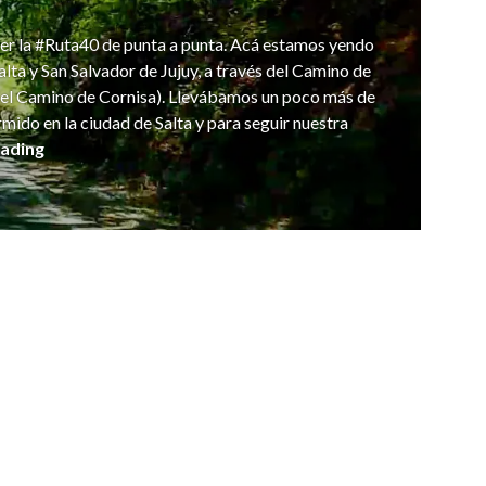
rrer la #Ruta40 de punta a punta. Acá estamos yendo
Salta y San Salvador de Jujuy, a través del Camino de
el Camino de Cornisa). Llevábamos un poco más de
ido en la ciudad de Salta y para seguir nuestra
Camino de Yungas
eading