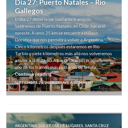
Día 27: Puerto Natales – Rio
Gallegos
El día 27 debería ser bastante tranquilo.
Saldremos de Puerto Natales, en Chile, hacia el
noreste. A unos 25 km se encuentra el Paso
Dorotea que nos permitirá volver a Argentina.
Cinco kilómetros después estaremos en Río
Turbio y siete kilómetros más allá nos volveremos
a subir a la Ruta 40. A partir de aquí recorreremos
uno de los tramos más solitarios de la ruta, …
Día 27: Puerto Natales – Rio Gallego
Continue reading
SEPTIEMBRE 26, 2019
LEAVE A COMMENT
ARGENTINA
,
DÍA 27
,
DÍA 28
,
LUGARES
,
SANTA CRUZ