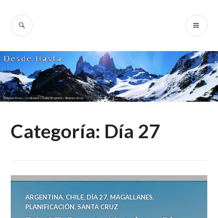
Skip
to
SEARCH
PR
Desde Hasta
content
ME
Categoría:
Día 27
ARGENTINA
,
CHILE
,
DÍA 27
,
MAGALLANES
,
PLANIFICACIÓN
,
SANTA CRUZ