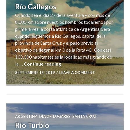
Río Gallegos
Cuando sea el día 27 de la aventura y con más de
8.000 km sobre nuestros hombros tocaremos por
primera vez la costa atlántica de Argentina. Será
cuando lleguemos a Río Gallegos, capital de la
provincia de Santa Cruz y el paso previo al
objetivo de llegar al km 0 de la Ruta 40. Con casi
100.000 habitantes es la localidad más grande de
Río Gallegos
la …
Continue reading
SEPTIEMBRE 13, 2019
LEAVE A COMMENT
ARGENTINA
,
DÍA 27
,
LUGARES
,
SANTA CRUZ
Río Turbio