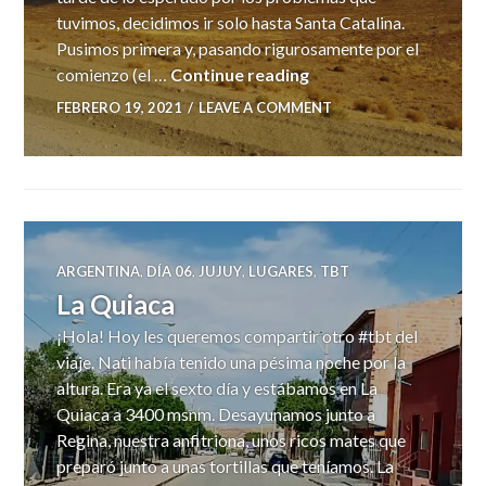
tuvimos, decidimos ir solo hasta Santa Catalina.
Pusimos primera y, pasando rigurosamente por el
Comenzamos la Ruta 
comienzo (el …
Continue reading
FEBRERO 19, 2021
LEAVE A COMMENT
ARGENTINA
,
DÍA 06
,
JUJUY
,
LUGARES
,
TBT
La Quiaca
¡Hola! Hoy les queremos compartir otro #tbt del
viaje. Nati había tenido una pésima noche por la
altura. Era ya el sexto día y estábamos en La
Quiaca a 3400 msnm. Desayunamos junto a
Regina, nuestra anfitriona, unos ricos mates que
preparó junto a unas tortillas que teníamos. La