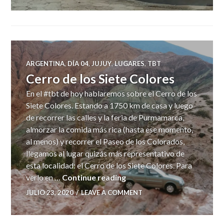
ARGENTINA
,
DÍA 04
,
JUJUY
,
LUGARES
,
TBT
Cerro de los Siete Colores
En el #tbt de hoy hablaremos sobre el Cerro de los
Siete Colores. Estando a 1750 km de casa y luego
de recorrer las calles y la feria de Purmamarca,
almorzar la comida más rica (hasta ese momento,
al menos) y recorrer el Paseo de los Colorados,
llegamos al lugar quizás más representativo de
esta localidad: el Cerro de los Siete Colores. Para
Cerro de los Siete Colores
verlo en …
Continue reading
JULIO 23, 2020
LEAVE A COMMENT