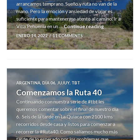
arrancamos temprano. Sueño y ruta no van de la
mano. Pero la emoción y ansiedad de viajar es
suficiente para mantenerme atento al camino. Ir a
Viaje a Villa Pe
Villa Pehuenia en un …
Continue reading
ENERO 14, 2022
11 COMMENTS
ARGENTINA
,
DÍA 06
,
JUJUY
,
TBT
Comenzamos la Ruta 40
Continuando con nuestra serie de #tbt les
queremos comentar sobre el final de nuestro día
6. Seis de la tarde en La Quiaca con 2100 kms
recorridos desde casa y listos para comenzar a
recorrer la #Ruta40. Como salíamos mucho más
tarde de lo esperado por los problemas que