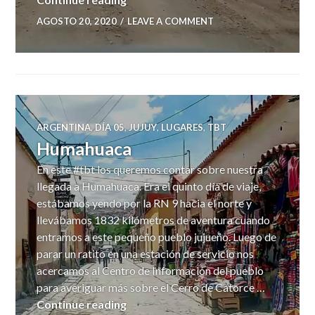
AGOSTO 20, 2020
LEAVE A COMMENT
ARGENTINA
,
DÍA 05
,
JUJUY
,
LUGARES
,
TBT
Humahuaca
En este #tbt los queremos contar sobre nuestra
llegada a Humahuaca. Era el quinto día de viaje,
estábamos yendo por la RN 9 hacia el norte y
llevábamos 1832 kilómetros de aventura cuando
entramos a este pequeño pueblo jujueño. Luego de
parar un ratito en una estación de servicio nos
acercamos al Centro de Información del pueblo
para averiguar más sobre el Cerro de Catorce …
Humahuaca
Continue reading