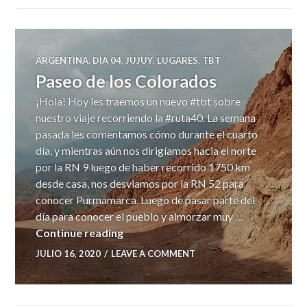
ARGENTINA
,
DÍA 04
,
JUJUY
,
LUGARES
,
TBT
Paseo de los Colorados
¡Hola! Hoy les traemos un nuevo #tbt sobre
nuestro viaje recorriendo la #ruta40. La semana
pasada les comentamos cómo durante el cuarto
día, y mientras aún nos dirigíamos hacia el norte
por la RN 9 luego de haber recorrido 1750 km
desde casa, nos desviamos por la RN 52 para
conocer Purmamarca. Luego de pasar parte del
día para conocer el pueblo y almorzar muy …
Paseo de los Colorados
Continue reading
JULIO 16, 2020
LEAVE A COMMENT