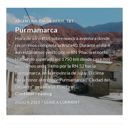
ARGENTINA
,
DÍA 04
,
JUJUY
,
TBT
Purmamarca
Hora de otro #tbt sobre nuestra aventura donde
recorrimos completa la #ruta40. Durante el día 4
aún estábamos yendo por la RN 9 hacia el norte.
Habiendo superado los 1750 km desde casa, nos
desviamos unos 3 kms por la RN 52 hacia
Purmamarca, en la provincia de Jujuy. El clima
hacía honor al nombre Purmamarca (“Ciudad del
Desierto” en aimara). El sol y el …
Purmamarca
Continue reading
JULIO 9, 2020
LEAVE A COMMENT