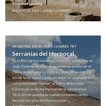
La Quiaca – Yavi – Villazón
Continue reading
AGOSTO 28, 2020
LEAVE A COMMENT
ARGENTINA
,
DÍA 05
,
JUJUY
,
LUGARES
,
TBT
Serranías del Hornocal
En el #tbt de hoy volvemos a nuestro quinto día de
viaje. Estando en Humahuaca fuimos a conocer el
Cerro de los Catorce Colores. Ubicado a unos 24
km de la localidad jujeña, no debe ser confundido
con su hermano “menor”, el Cerro de los Siete
Colores en la vecina Purmamarca. Llevábamos
1835 km de aventuras cuando tomamos rumbo
hacia la Serranía del Hornocal por …
Serranías del Hornocal
Continue reading