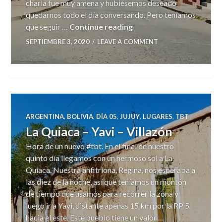
charla fue muy amena y hubiésemos deseado
quedarnos todo el día conversando. Pero teníamos
La Quiaca
que seguir …
Continue reading
SEPTIEMBRE 3, 2020
LEAVE A COMMENT
ARGENTINA
,
BOLIVIA
,
DÍA 05
,
JUJUY
,
LUGARES
,
TBT
La Quiaca – Yavi – Villazón
Hora de un nuevo #tbt. En el final de nuestro
quinto día llegamos con un hermoso sol a La
Quiaca. Nuestra anfitriona, Regina, nos esperaba a
las diez de la noche, así que teníamos un montón
de tiempo que usamos para recorrer la zona y
luego ir a Yavi, distante apenas 15 km por la RP 5
hacia el este. Este pueblo tiene un valor …