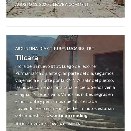
AGOSTO 13, 2020
LEAVE A COMMENT
ARGENTINA
,
DÍA 04
,
JUJUY
,
LUGARES
,
TBT
Tilcara
Hora de un nuevo #tbt. Luego de recorrer
Purmamarca durante gran parte del día, seguimos
viaje hacia el norte por la RN 9. Al salir del pueblo,
las nubes comenzaron a tapar el cielo. Se nos venía
el agua… Y se nos vino. Vimos las nubes negras en
el horizonte y pensamos que “allá” estaba
lloviendo. Pero en menos de diez minutos estaban
Tilcara
sobre nuestras …
Continue reading
JULIO 30, 2020
LEAVE A COMMENT