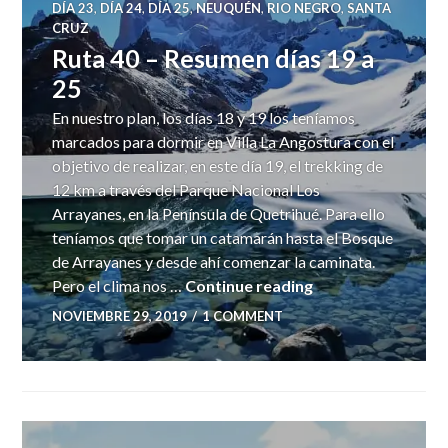
DÍA 23
,
DÍA 24
,
DÍA 25
,
NEUQUÉN
,
RIO NEGRO
,
SANTA
CRUZ
Ruta 40 – Resumen días 19 a
25
En nuestro plan, los días 18 y 19 los teníamos
marcados para dormir en Villa La Angostura con el
objetivo de realizar, en este día 19, el trekking de
12 km a través del Parque Nacional Los
Arrayanes, en la Península de Quetrihué. Para ello
teníamos que tomar un catamarán hasta el Bosque
de Arrayanes y desde ahí comenzar la caminata.
Ruta 40 – Resumen
Pero el clima nos …
Continue reading
NOVIEMBRE 29, 2019
1 COMMENT