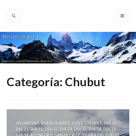
Skip
to
SEARCH
PR
Desde Hasta
content
ME
Categoría:
Chubut
ARGENTINA
,
BUENOS AIRES
,
CHILE
,
CHUBUT
,
DÍA 30
,
DÍA 31
,
DÍA 32
,
DÍA 33
,
DÍA 34
,
DÍA 35
,
DÍA 36
,
DÍA 37
,
DÍA 38
,
RIO NEGRO
,
SANTA CRUZ
,
TIERRA DEL FUEGO