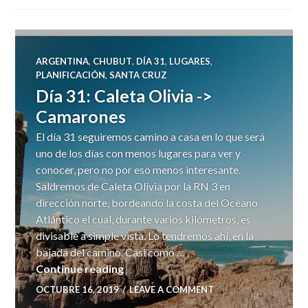
ARGENTINA
,
CHUBUT
,
DÍA 31
,
LUGARES
,
PLANIFICACIÓN
,
SANTA CRUZ
Día 31: Caleta Olivia ->
Camarones
El día 31 seguiremos camino a casa en lo que será
uno de los días con menos lugares para ver y
conocer, pero no por eso menos interesante.
Saldremos de Caleta Olivia por la RN 3 en
dirección norte, bordeando la costa del Océano
Atlántico el cual, durante varios kilómetros, es
divisable a simple vista. Lo tendremos ahí, en la
bajada del camino. Casi como …
Día 31: Caleta Olivia -> Camarones
Continue reading
OCTUBRE 16, 2019
LEAVE A COMMENT