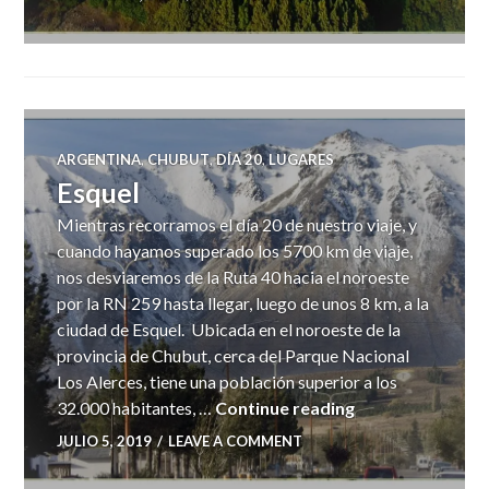
ARGENTINA
,
CHUBUT
,
DÍA 20
,
LUGARES
Esquel
Mientras recorramos el día 20 de nuestro viaje, y
cuando hayamos superado los 5700 km de viaje,
nos desviaremos de la Ruta 40 hacia el noroeste
por la RN 259 hasta llegar, luego de unos 8 km, a la
ciudad de Esquel. Ubicada en el noroeste de la
provincia de Chubut, cerca del Parque Nacional
Los Alerces, tiene una población superior a los
Esquel
32.000 habitantes, …
Continue reading
JULIO 5, 2019
LEAVE A COMMENT