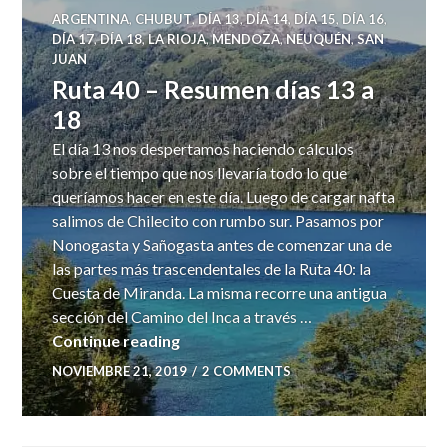
ARGENTINA
,
CHUBUT
,
DÍA 13
,
DÍA 14
,
DÍA 15
,
DÍA 16
,
DÍA 17
,
DÍA 18
,
LA RIOJA
,
MENDOZA
,
NEUQUÉN
,
SAN
JUAN
Ruta 40 – Resumen días 13 a
18
El día 13 nos despertamos haciendo cálculos
sobre el tiempo que nos llevaría todo lo que
queríamos hacer en este día. Luego de cargar nafta
salimos de Chilecito con rumbo sur. Pasamos por
Nonogasta y Sañogasta antes de comenzar una de
las partes más trascendentales de la Ruta 40: la
Cuesta de Miranda. La misma recorre una antigua
sección del Camino del Inca a través …
Ruta 40 – Resumen días 13 a 18
Continue reading
NOVIEMBRE 21, 2019
2 COMMENTS