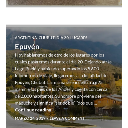
ARGENTINA
,
CHUBUT
,
DÍA 20
,
LUGARES
Epuyén
Hoy hablaremos de otro de los lugares por los
cuales pasaremos durante el día 20. Dejando atrás
Lago Puelo y habiendo superando los 5.600
kilómetros de viaje, llegaremos a la localidad de
Epuyén, Chubut. La misma se encuentra a 625
msnm a los pies de los Andes y cuenta con cerca
de 2.000 habitantes. Su nombre proviene del
mapuche y significa “ser doble” “dos que …
Epuyén
Continue reading
MARZO 24, 2019
LEAVE A COMMENT