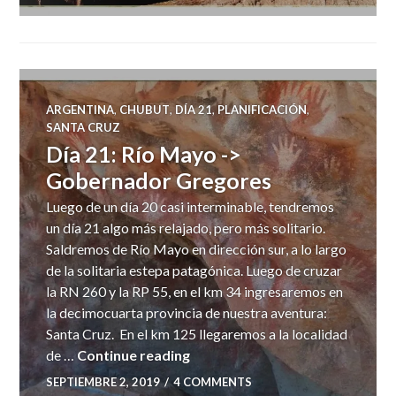
ARGENTINA
,
CHUBUT
,
DÍA 21
,
PLANIFICACIÓN
,
SANTA CRUZ
Día 21: Río Mayo ->
Gobernador Gregores
Luego de un día 20 casi interminable, tendremos
un día 21 algo más relajado, pero más solitario.
Saldremos de Río Mayo en dirección sur, a lo largo
de la solitaria estepa patagónica. Luego de cruzar
la RN 260 y la RP 55, en el km 34 ingresaremos en
la decimocuarta provincia de nuestra aventura:
Santa Cruz. En el km 125 llegaremos a la localidad
Día 21: Río Mayo -> Gobernado
de …
Continue reading
SEPTIEMBRE 2, 2019
4 COMMENTS