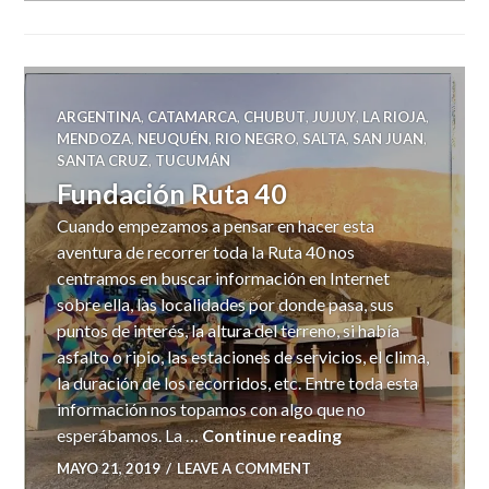
ARGENTINA
,
CATAMARCA
,
CHUBUT
,
JUJUY
,
LA RIOJA
,
MENDOZA
,
NEUQUÉN
,
RIO NEGRO
,
SALTA
,
SAN JUAN
,
SANTA CRUZ
,
TUCUMÁN
Fundación Ruta 40
Cuando empezamos a pensar en hacer esta
aventura de recorrer toda la Ruta 40 nos
centramos en buscar información en Internet
sobre ella, las localidades por donde pasa, sus
puntos de interés, la altura del terreno, si había
asfalto o ripio, las estaciones de servicios, el clima,
la duración de los recorridos, etc. Entre toda esta
información nos topamos con algo que no
Fundación Ruta 4
esperábamos. La …
Continue reading
MAYO 21, 2019
LEAVE A COMMENT