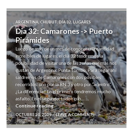
ARGENTINA
,
CHUBUT
,
DÍA 32
,
LUGARES
Dia 32: Camarones -> Puerto
Pirámides
Luego de más de un mes de conocer una cantidad
increíbles de lugares, el día 32 tendremos la
posibilidad de visitar una de las zonas que más nos
gustan de Argentina: Punta Tombo. Para llegar ahí
saldremos de Camarones con dos posibles
recorridos: uno por la RN 3 y otro por “adentro”.
¿La diferencia? En el primero tendremos mucho
asfalto. En el segundo, todo ripio… …
Dia 32: Camarones -> Puerto Pirámi
Continue reading
OCTUBRE 20, 2019
LEAVE A COMMENT