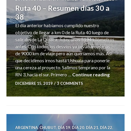
Ruta 40 – Resumen días 30 a
38
El día anterior habíamos cumplido nuestro
objetivo de llegar a km 0 de la Ruta 40 luego de
salir desde La Quiaca, Jujuy, unos 5194 kilómetros
antes. Con todos los desvíos ya llevábamos más
de 9000 km de viaje pero aún queríamos más. Así
que decidimos irnos hasta Ushuaia para ponerle
una cereza al proyecto. Salimos temprano por la
Ruta 40 –
RN 3, hacia el sur. Primero …
Continue reading
DICIEMBRE 15, 2019
3 COMMENTS
ARGENTINA
,
CHUBUT
,
DÍA 19
,
DÍA 20
,
DÍA 21
,
DÍA 22
,