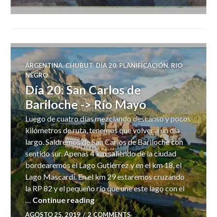
ARGENTINA
,
CHUBUT
,
DÍA 20
,
PLANIFICACIÓN
,
RIO
NEGRO
Día 20: San Carlos de
Bariloche -> Río Mayo
Luego de cuatro días mezclando descanso y pocos
kilómetros de ruta, tenemos que volver a un día
largo. Saldremos de San Carlos de Bariloche con
sentido sur. Apenas 4 km saliendo de la ciudad
bordearemos el Lago Gutiérrez y en el km 18, el
Lago Mascardi. En el km 29 estaremos cruzando
la RP 82 y el pequeño río que une este lago con el
Día 20: San Carlos de Bariloche ->
…
Continue reading
AGOSTO 25, 2019
2 COMMENTS