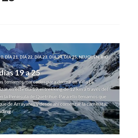
20
,
DÍA 21
,
DÍA 22
,
DÍA 23
,
DÍA 24
,
DÍA 25
,
NEUQUÉN
,
RIO
días 19 a 25
 los teníamos marcados para dormir en Villa La
zar, en este día 19, el trekking de 12 km a través del
n la Península de Quetrihué. Para ello teníamos que
que de Arrayanes y desde ahí comenzar la caminata.
Ruta 40 – Resumen días 19 a 25
ading
T