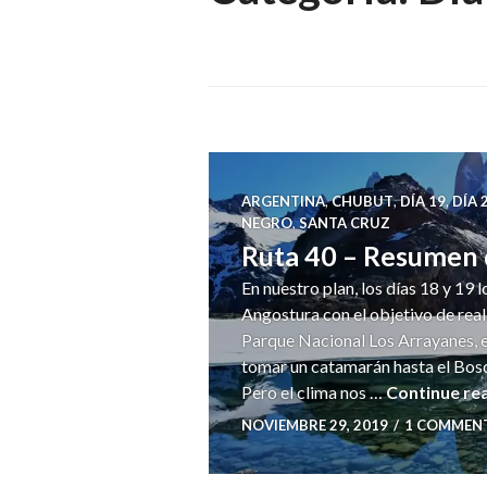
ARGENTINA
,
CHUBUT
,
DÍA 19
,
DÍA 
NEGRO
,
SANTA CRUZ
Ruta 40 – Resumen 
En nuestro plan, los días 18 y 19
Angostura con el objetivo de reali
Parque Nacional Los Arrayanes, e
tomar un catamarán hasta el Bos
Pero el clima nos …
Continue re
NOVIEMBRE 29, 2019
1 COMMEN