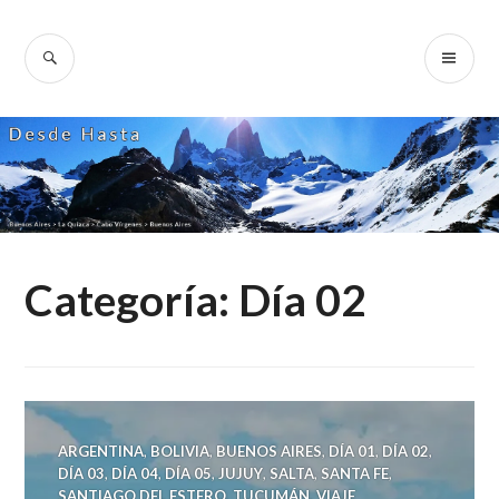
Skip
to
SEARCH
PR
Desde Hasta
content
ME
Categoría:
Día 02
ARGENTINA
,
BOLIVIA
,
BUENOS AIRES
,
DÍA 01
,
DÍA 02
,
DÍA 03
,
DÍA 04
,
DÍA 05
,
JUJUY
,
SALTA
,
SANTA FE
,
SANTIAGO DEL ESTERO
,
TUCUMÁN
,
VIAJE