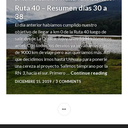
Ruta 40 – Resumen días 30 a
38
El día anterior habíamos cumplido nuestro
objetivo de llegar a km 0 de la Ruta 40 luego de
salir desde La Quiaca, Jujuy, unos 5194 kilómetros
antes. Con todos los desvíos ya llevábamos más
de 9000 km de viaje pero aún queríamos más. Así
que decidimos irnos hasta Ushuaia para ponerle
una cereza al proyecto. Salimos temprano por la
Ruta 40 –
RN 3, hacia el sur. Primero …
Continue reading
DICIEMBRE 15, 2019
3 COMMENTS
SIDEBAR