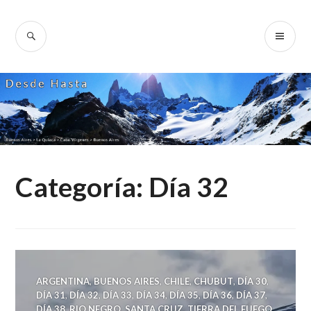
Skip
to
SEARCH
PR
Desde Hasta
content
ME
Categoría:
Día 32
ARGENTINA
,
BUENOS AIRES
,
CHILE
,
CHUBUT
,
DÍA 30
,
DÍA 31
,
DÍA 32
,
DÍA 33
,
DÍA 34
,
DÍA 35
,
DÍA 36
,
DÍA 37
,
DÍA 38
,
RIO NEGRO
,
SANTA CRUZ
,
TIERRA DEL FUEGO