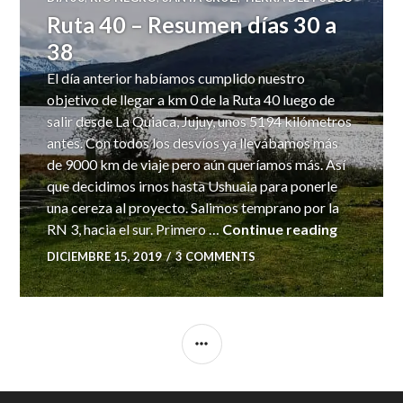
Ruta 40 – Resumen días 30 a
38
El día anterior habíamos cumplido nuestro
objetivo de llegar a km 0 de la Ruta 40 luego de
salir desde La Quiaca, Jujuy, unos 5194 kilómetros
antes. Con todos los desvíos ya llevábamos más
de 9000 km de viaje pero aún queríamos más. Así
que decidimos irnos hasta Ushuaia para ponerle
una cereza al proyecto. Salimos temprano por la
Ruta 40 –
RN 3, hacia el sur. Primero …
Continue reading
DICIEMBRE 15, 2019
3 COMMENTS
SIDEBAR