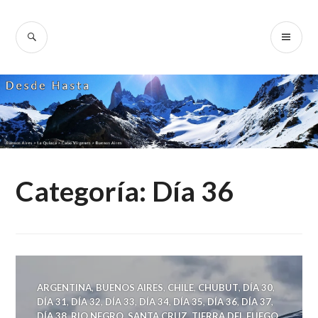
Skip
to
SEARCH
PR
Desde Hasta
content
ME
Categoría:
Día 36
ARGENTINA
,
BUENOS AIRES
,
CHILE
,
CHUBUT
,
DÍA 30
,
DÍA 31
,
DÍA 32
,
DÍA 33
,
DÍA 34
,
DÍA 35
,
DÍA 36
,
DÍA 37
,
DÍA 38
,
RIO NEGRO
,
SANTA CRUZ
,
TIERRA DEL FUEGO