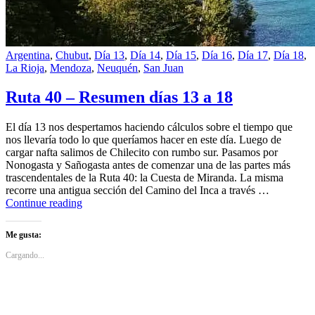
Argentina
,
Chubut
,
Día 13
,
Día 14
,
Día 15
,
Día 16
,
Día 17
,
Día 18
,
La Rioja
,
Mendoza
,
Neuquén
,
San Juan
Ruta 40 – Resumen días 13 a 18
El día 13 nos despertamos haciendo cálculos sobre el tiempo que
nos llevaría todo lo que queríamos hacer en este día. Luego de
cargar nafta salimos de Chilecito con rumbo sur. Pasamos por
Nonogasta y Sañogasta antes de comenzar una de las partes más
trascendentales de la Ruta 40: la Cuesta de Miranda. La misma
recorre una antigua sección del Camino del Inca a través …
Ruta
Continue reading
40
–
Me gusta:
Resumen
días
Cargando...
13
a
18