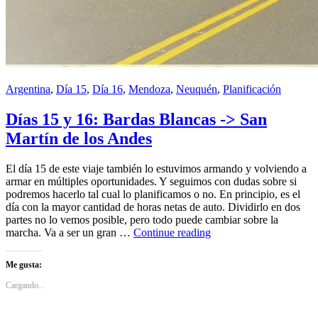
Argentina
,
Día 15
,
Día 16
,
Mendoza
,
Neuquén
,
Planificación
Días 15 y 16: Bardas Blancas -> San
Martín de los Andes
El día 15 de este viaje también lo estuvimos armando y volviendo a
armar en múltiples oportunidades. Y seguimos con dudas sobre si
podremos hacerlo tal cual lo planificamos o no. En principio, es el
día con la mayor cantidad de horas netas de auto. Dividirlo en dos
partes no lo vemos posible, pero todo puede cambiar sobre la
Días
marcha. Va a ser un gran …
Continue reading
15
y
Me gusta:
16:
Bardas
Cargando...
Blancas
-