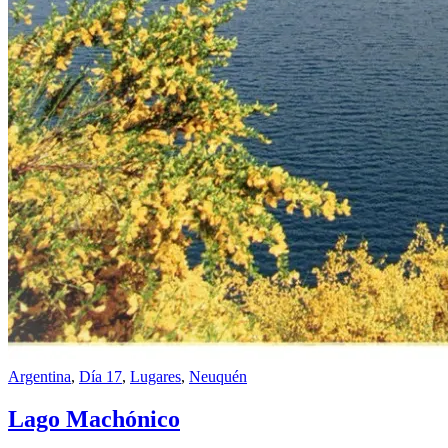
Argentina
,
Día 17
,
Lugares
,
Neuquén
Lago Machónico