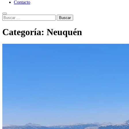
Contacto
Search
Buscar:
Categoría:
Neuquén