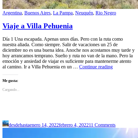
Argentina
,
Buenos Aires
,
La Pampa
,
Neuquén
,
Rio Negro
Viaje a Villa Pehuenia
Día 1 Una escapada. Apenas unos días. Pero con la ruta como
nuestra aliada. Como siempre. Salir de vacaciones un 25 de
diciembre no es una buena idea. Anoche nos acostamos muy tarde y
hoy arrancamos temprano. Sueño y ruta no van de la mano. Pero la
emoción y ansiedad de viajar es suficiente para mantenerme atento
Viaje
al camino. Ir a Villa Pehuenia en un …
Continue reading
a
Villa
Me gusta:
Pehuenia
Cargando...
desdehasta
enero 14, 2022
febrero 4, 2022
11 Comments