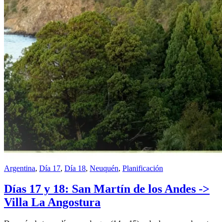
Argentina
,
Día 17
,
Día 18
,
Neuquén
,
Planificación
Días 17 y 18: San Martín de los Andes ->
Villa La Angostura