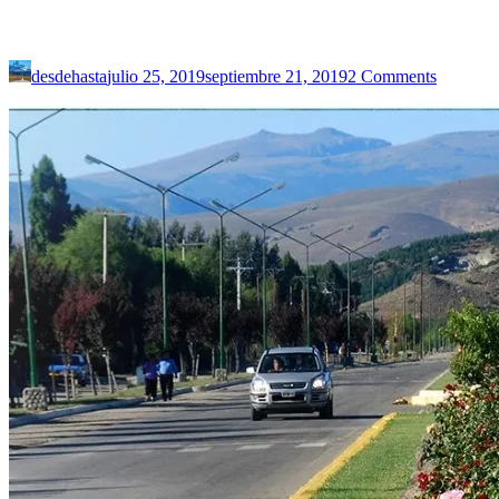
>
San
Martín
de
desdehasta
julio 25, 2019
septiembre 21, 2019
2 Comments
los
Andes