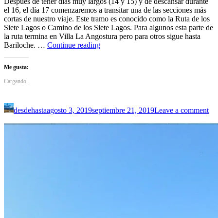
Después de tener días muy largos (14 y 15) y de descansar durante
el 16, el día 17 comenzaremos a transitar una de las secciones más
cortas de nuestro viaje. Este tramo es conocido como la Ruta de los
Siete Lagos o Camino de los Siete Lagos. Para algunos esta parte de
la ruta termina en Villa La Angostura pero para otros sigue hasta
Días
Bariloche. …
Continue reading
17
y
Me gusta:
18:
San
Cargando...
Martín
de
los
desdehasta
agosto 3, 2019
septiembre 21, 2019
Leave a comment
Andes
-
>
Villa
La
Angostura