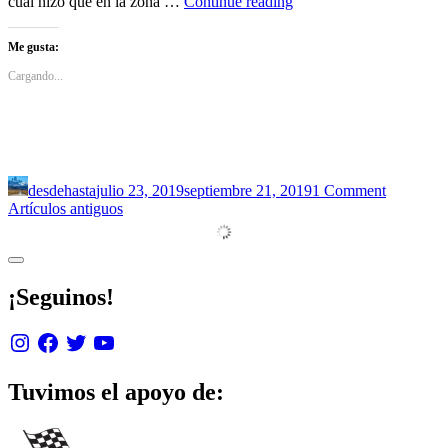
Junín
cual hizo que en la zona …
Continue reading
de
los
Me gusta:
Andes
Cargando...
desdehasta
julio 23, 2019
septiembre 21, 2019
1 Comment
Navegación
Artículos antiguos
de
entradas
Sidebar
¡Seguinos!
Instagram
Facebook
Twitter
YouTube
Tuvimos el apoyo de: