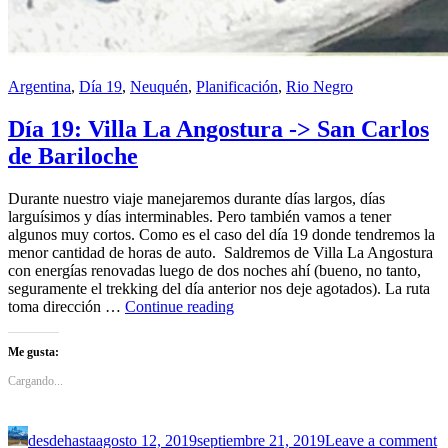
Argentina
,
Día 19
,
Neuquén
,
Planificación
,
Rio Negro
Día 19: Villa La Angostura -> San Carlos
de Bariloche
Durante nuestro viaje manejaremos durante días largos, días
larguísimos y días interminables. Pero también vamos a tener
algunos muy cortos. Como es el caso del día 19 donde tendremos la
menor cantidad de horas de auto. Saldremos de Villa La Angostura
con energías renovadas luego de dos noches ahí (bueno, no tanto,
seguramente el trekking del día anterior nos deje agotados). La ruta
Día
toma dirección …
Continue reading
19:
Villa
Me gusta:
La
Angostura
Cargando...
-
>
San
desdehasta
agosto 12, 2019
septiembre 21, 2019
Leave a comment