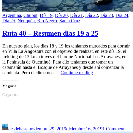
Argentina
,
Chubut
,
Día 19
,
Día 20
,
Día 21
,
Día 22
,
Día 23
,
Día 24
,
Día 25
,
Neuquén
,
Rio Negro
,
Santa Cruz
Ruta 40 – Resumen días 19 a 25
En nuestro plan, los días 18 y 19 los teníamos marcados para dormir
en Villa La Angostura con el objetivo de realizar, en este día 19, el
trekking de 12 km a través del Parque Nacional Los Arrayanes, en
la Península de Quetrihué. Para ello teníamos que tomar un
catamarán hasta el Bosque de Arrayanes y desde ahí comenzar la
Ruta
caminata. Pero el clima nos …
Continue reading
40
–
Me gusta:
Resumen
días
Cargando...
19
a
25
desdehasta
noviembre 29, 2019
diciembre 16, 2019
1 Comment