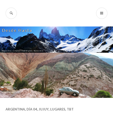
Skip
to
SEARCH
PR
Desde Hasta
content
ME
ARGENTINA
,
DÍA 04
,
JUJUY
,
LUGARES
,
TBT