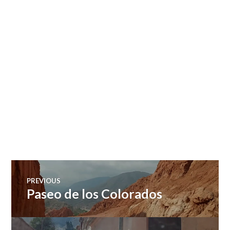
Navegación
PREVIOUS
Paseo de los Colorados
Previous
de
post: