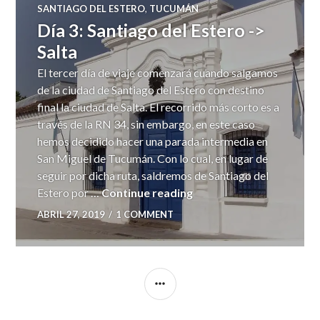
SANTIAGO DEL ESTERO
,
TUCUMÁN
Día 3: Santiago del Estero ->
Salta
El tercer día de viaje comenzará cuando salgamos
de la ciudad de Santiago del Estero con destino
final la ciudad de Salta. El recorrido más corto es a
través de la RN 34, sin embargo, en este caso
hemos decidido hacer una parada intermedia en
San Miguel de Tucumán. Con lo cual, en lugar de
seguir por dicha ruta, saldremos de Santiago del
Día 3: Santiago del Ester
Estero por …
Continue reading
ABRIL 27, 2019
1 COMMENT
SIDEBAR