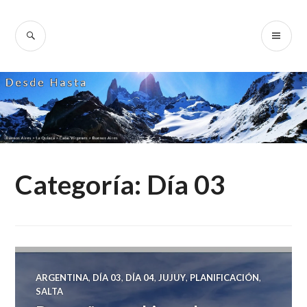
Skip
to
SEARCH
PR
Desde Hasta
content
ME
Categoría:
Día 03
ARGENTINA
,
DÍA 03
,
DÍA 04
,
JUJUY
,
PLANIFICACIÓN
,
SALTA