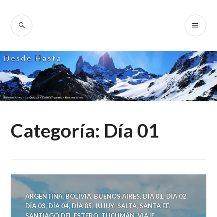
Skip
to
SEARCH
PR
Desde Hasta
content
ME
Categoría:
Día 01
ARGENTINA
,
BOLIVIA
,
BUENOS AIRES
,
DÍA 01
,
DÍA 02
,
DÍA 03
,
DÍA 04
,
DÍA 05
,
JUJUY
,
SALTA
,
SANTA FE
,
SANTIAGO DEL ESTERO
,
TUCUMÁN
,
VIAJE