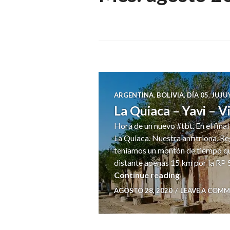
ARGENTINA
,
BOLIVIA
,
DÍA 05
,
JUJU
La Quiaca – Yavi – V
Hora de un nuevo #tbt. En el fina
La Quiaca. Nuestra anfitriona, Reg
teníamos un montón de tiempo que
distante apenas 15 km por la RP 5
La Quiaca – Y
Continue reading
AGOSTO 28, 2020
LEAVE A COM