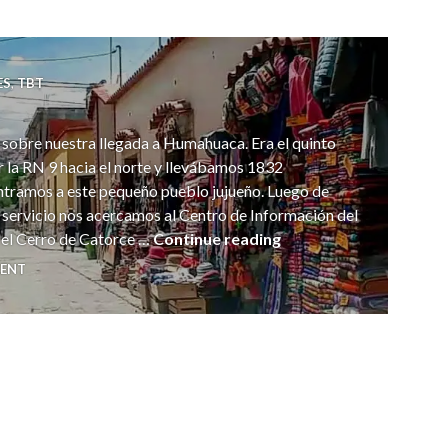
ES
,
TBT
 sobre nuestra llegada a Humahuaca. Era el quinto
r la RN 9 hacia el norte y llevábamos 1832
ntramos a este pequeño pueblo jujueño. Luego de
e servicio nos acercamos al Centro de Información del
Humahuaca
 el Cerro de Catorce …
Continue reading
MENT