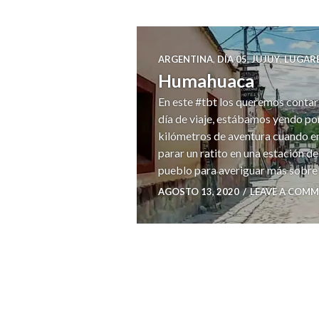
ARGENTINA
,
DÍA 05
,
JUJUY
,
LUGAR
Humahuaca
En este #tbt los queremos contar
día de viaje, estábamos yendo po
kilómetros de aventura cuando e
parar un ratito en una estación d
pueblo para averiguar más sobre
AGOSTO 13, 2020
LEAVE A COM