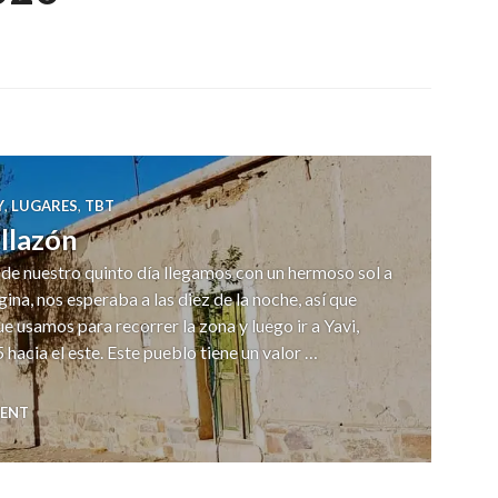
Y
,
LUGARES
,
TBT
illazón
l de nuestro quinto día llegamos con un hermoso sol a
ina, nos esperaba a las diez de la noche, así que
 usamos para recorrer la zona y luego ir a Yavi,
 hacia el este. Este pueblo tiene un valor …
avi – Villazón
MENT