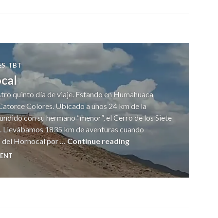
ES
,
TBT
cal
stro quinto día de viaje. Estando en Humahuaca
 Catorce Colores. Ubicado a unos 24 km de la
fundido con su hermano “menor”, el Cerro de los Siete
a. Llevábamos 1835 km de aventuras cuando
Serranías del Hornocal
 del Hornocal por …
Continue reading
MENT