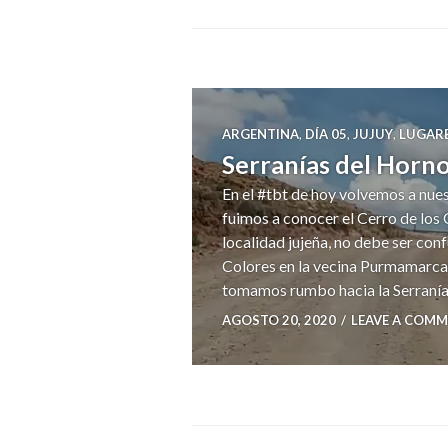
ARGENTINA
,
DÍA 05
,
JUJUY
,
LUGAR
Serranías del Horno
En el #tbt de hoy volvemos a nue
fuimos a conocer el Cerro de los
localidad jujeña, no debe ser con
Colores en la vecina Purmamarc
tomamos rumbo hacia la Serranía
AGOSTO 20, 2020
LEAVE A COM