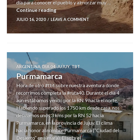
día para conocer el pueblo y almorzar muy …
Paseo de los Colorados
Continue reading
JULIO 16, 2020
LEAVE A COMMENT
ARGENTINA
,
DÍA 04
,
JUJUY
,
TBT
Purmamarca
Hora de otro #tbt sobre nuestra aventura donde
recorrimos completa la #ruta40. Durante el día 4
aún estábamos yendo por la RN 9 hacia el norte.
Habiendo superado los 1750 km desde casa, nos
desviamos unos 3 kms por la RN 52 hacia
Purmamarca, en la provincia de Jujuy. El clima
hacía honor al nombre Purmamarca (“Ciudad del
Desierto” en aimara). El sol y el …