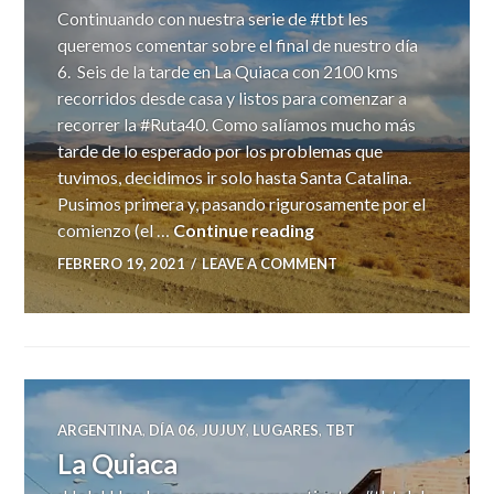
Continuando con nuestra serie de #tbt les
queremos comentar sobre el final de nuestro día
6. Seis de la tarde en La Quiaca con 2100 kms
recorridos desde casa y listos para comenzar a
recorrer la #Ruta40. Como salíamos mucho más
tarde de lo esperado por los problemas que
tuvimos, decidimos ir solo hasta Santa Catalina.
Pusimos primera y, pasando rigurosamente por el
Comenzamos la Ruta 
comienzo (el …
Continue reading
FEBRERO 19, 2021
LEAVE A COMMENT
ARGENTINA
,
DÍA 06
,
JUJUY
,
LUGARES
,
TBT
La Quiaca