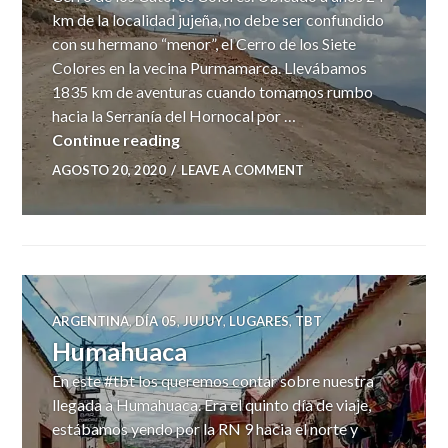
km de la localidad jujeña, no debe ser confundido
con su hermano “menor”, el Cerro de los Siete
Colores en la vecina Purmamarca. Llevábamos
1835 km de aventuras cuando tomamos rumbo
hacia la Serranía del Hornocal por …
Serranías del Hornocal
Continue reading
AGOSTO 20, 2020
LEAVE A COMMENT
ARGENTINA
,
DÍA 05
,
JUJUY
,
LUGARES
,
TBT
Humahuaca
En este #tbt los queremos contar sobre nuestra
llegada a Humahuaca. Era el quinto día de viaje,
estábamos yendo por la RN 9 hacia el norte y