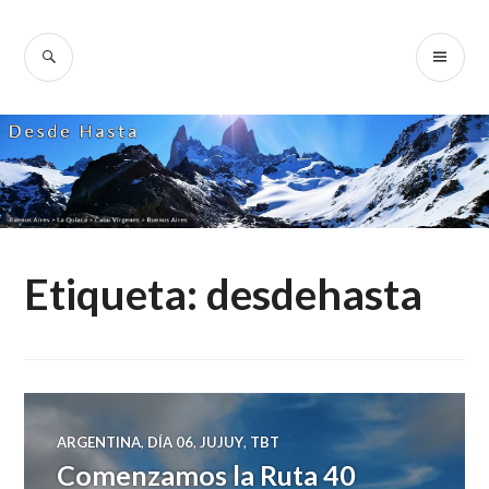
Skip
to
SEARCH
PR
Desde Hasta
content
ME
Etiqueta:
desdehasta
ARGENTINA
,
DÍA 06
,
JUJUY
,
TBT
Comenzamos la Ruta 40