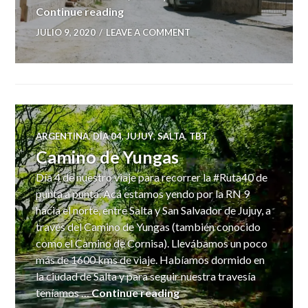
Purmamarca
Continue reading
JULIO 9, 2020
LEAVE A COMMENT
ARGENTINA
,
DÍA 04
,
JUJUY
,
SALTA
,
TBT
Camino de Yungas
Día 4 de nuestro viaje para recorrer la #Ruta40 de
punta a punta. Acá estamos yendo por la RN 9
hacia el norte, entre Salta y San Salvador de Jujuy, a
través del Camino de Yungas (también conocido
como el Camino de Cornisa). Llevábamos un poco
más de 1600 kms de viaje. Habíamos dormido en
la ciudad de Salta y para seguir nuestra travesía
Camino de Yungas
teníamos …
Continue reading