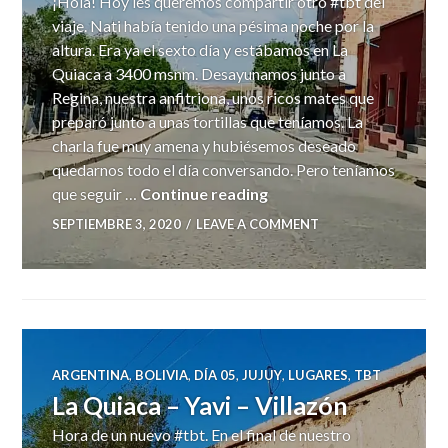
¡Hola! Hoy les queremos compartir otro #tbt del
viaje. Nati había tenido una pésima noche por la
altura. Era ya el sexto día y estábamos en La
Quiaca a 3400 msnm. Desayunamos junto a
Regina, nuestra anfitriona, unos ricos mates que
preparó junto a unas tortillas que teníamos. La
charla fue muy amena y hubiésemos deseado
quedarnos todo el día conversando. Pero teníamos
La Quiaca
que seguir …
Continue reading
SEPTIEMBRE 3, 2020
LEAVE A COMMENT
ARGENTINA
,
BOLIVIA
,
DÍA 05
,
JUJUY
,
LUGARES
,
TBT
La Quiaca – Yavi – Villazón
Hora de un nuevo #tbt. En el final de nuestro