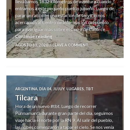
llevábamos 1832 kilómetros de aventura cuando
entramos a este pequeño pueblo jujueño. Luego de
parar un ratito en una estación de servicio nos
acercamos al Centro de Información del pueblo
para averiguar más sobre el Cerro de Catorce …
Humahuaca
Continue reading
AGOSTO 13, 2020
LEAVE A COMMENT
ARGENTINA
,
DÍA 04
,
JUJUY
,
LUGARES
,
TBT
Tilcara
Hora de un nuevo #tbt. Luego de recorrer
Purmamarca durante gran parte del día, seguimos
viaje hacia el norte por la RN 9. Al salir del pueblo,
las nubes comenzaron a tapar el cielo. Se nos venía