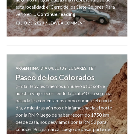
esta localidad: el Cerro de los Siete Colores. Para
Cerro de los Siete Colores
verlo en …
Continue reading
JULIO 23, 2020
LEAVE A COMMENT
ARGENTINA
,
DÍA 04
,
JUJUY
,
LUGARES
,
TBT
Paseo de los Colorados
¡Hola! Hoy les traemos un nuevo #tbt sobre
nuestro viaje recorriendo la #ruta40. La semana
pasada les comentamos cómo durante el cuarto
día, y mientras aún nos dirigíamos hacia el norte
por la RN 9 luego de haber recorrido 1750 km
desde casa, nos desviamos por la RN 52 para
conocer Purmamarca. Luego de pasar parte del