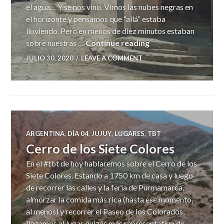
el agua… Y se nos vino. Vimos las nubes negras en
el horizonte y pensamos que “allá” estaba
lloviendo. Pero en menos de diez minutos estaban
Tilcara
sobre nuestras …
Continue reading
JULIO 30, 2020
LEAVE A COMMENT
ARGENTINA
,
DÍA 04
,
JUJUY
,
LUGARES
,
TBT
Cerro de los Siete Colores
En el #tbt de hoy hablaremos sobre el Cerro de los
Siete Colores. Estando a 1750 km de casa y luego
de recorrer las calles y la feria de Purmamarca,
almorzar la comida más rica (hasta ese momento,
al menos) y recorrer el Paseo de los Colorados,
llegamos al lugar quizás más representativo de