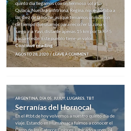
quinto día llegamos con un hermoso sol a La
Quiaca. Nuestra anfitriona, Regina, nos esperaba a
las diez de la noche, así que teníamos un montón
de tiempo que usamos para recorrer la zona y
luego ir a Yavi, distante apenas 15 km por la RP 5
hacia el este. Este pueblo tiene un valor …
La Quiaca – Yavi – Villazón
Continue reading
AGOSTO 28, 2020
LEAVE A COMMENT
ARGENTINA
,
DÍA 05
,
JUJUY
,
LUGARES
,
TBT
Serranías del Hornocal
En el #tbt de hoy volvemos a nuestro quinto día de
viaje. Estando en Humahuaca fuimos a conocer el
Cerro de los Catorce Colores. Ubicado a unos 24