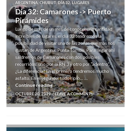
ARGENTINA
,
CHUBUT
,
DÍA 32
,
LUGARES
Dia 32: Camarones -> Puerto
Pirámides
Luego de más de un mes de conocer una cantidad
increíbles de lugares, el día 32 tendremos la
posibilidad de visitar una de las zonas que más nos
gustan de Argentina: Punta Tombo. Para llegar ahí
saldremos de Camarones con dos posibles
recorridos: uno por la RN 3 y otro por “adentro”.
¿La diferencia? En el primero tendremos mucho
asfalto. En el segundo, todo ripio… …
Dia 32: Camarones -> Puerto Pirámi
Continue reading
OCTUBRE 20, 2019
LEAVE A COMMENT