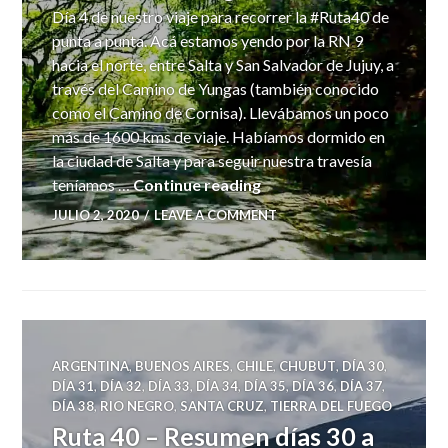
Día 4 de nuestro viaje para recorrer la #Ruta40 de
punta a punta. Acá estamos yendo por la RN 9
hacia el norte, entre Salta y San Salvador de Jujuy, a
través del Camino de Yungas (también conocido
como el Camino de Cornisa). Llevábamos un poco
más de 1600 kms de viaje. Habíamos dormido en
la ciudad de Salta y para seguir nuestra travesía
Camino de Yungas
teníamos …
Continue reading
JULIO 2, 2020
LEAVE A COMMENT
ARGENTINA
,
BUENOS AIRES
,
CHILE
,
CHUBUT
,
DÍA 30
,
DÍA 31
,
DÍA 32
,
DÍA 33
,
DÍA 34
,
DÍA 35
,
DÍA 36
,
DÍA 37
,
DÍA 38
,
RIO NEGRO
,
SANTA CRUZ
,
TIERRA DEL FUEGO
Ruta 40 – Resumen días 30 a