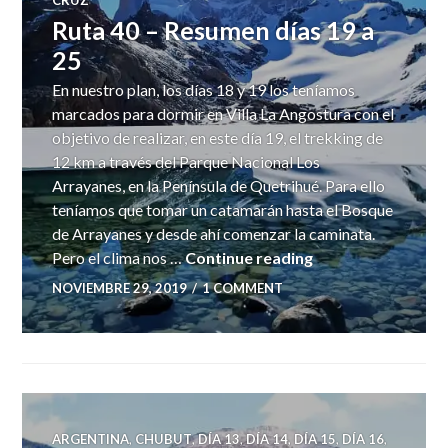
CRUZ
Ruta 40 – Resumen días 19 a
25
En nuestro plan, los días 18 y 19 los teníamos
marcados para dormir en Villa La Angostura con el
objetivo de realizar, en este día 19, el trekking de
12 km a través del Parque Nacional Los
Arrayanes, en la Península de Quetrihué. Para ello
teníamos que tomar un catamarán hasta el Bosque
de Arrayanes y desde ahí comenzar la caminata.
Ruta 40 – Resumen
Pero el clima nos …
Continue reading
NOVIEMBRE 29, 2019
1 COMMENT
ARGENTINA
,
CHUBUT
,
DÍA 13
,
DÍA 14
,
DÍA 15
,
DÍA 16
,