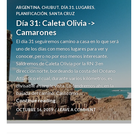
ARGENTINA
,
CHUBUT
,
DÍA 31
,
LUGARES
,
PLANIFICACIÓN
,
SANTA CRUZ
Día 31: Caleta Olivia ->
Camarones
El día 31 seguiremos camino a casa en lo que será
uno de los días con menos lugares para ver y
conocer, pero no por eso menos interesante.
Saldremos de Caleta Olivia por la RN 3 en
dirección norte, bordeando la costa del Océano
Atlántico el cual, durante varios kilómetros, es
divisable a simple vista. Lo tendremos ahí, en la
bajada del camino. Casi como …
Día 31: Caleta Olivia -> Camarones
Continue reading
OCTUBRE 16, 2019
LEAVE A COMMENT