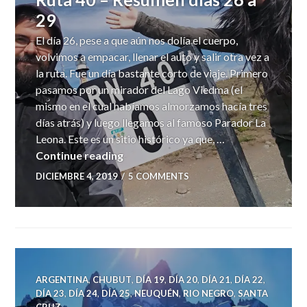
29
El día 26, pese a que aún nos dolía el cuerpo,
volvimos a empacar, llenar el auto y salir otra vez a
la ruta. Fue un día bastante corto de viaje. Primero
pasamos por un mirador del Lago Viedma (el
mismo en el cual habíamos almorzamos hacía tres
días atrás) y luego llegamos al famoso Parador La
Leona. Este es un sitio histórico ya que, …
Ruta 40 – Resumen días 26 a 29
Continue reading
DICIEMBRE 4, 2019
5 COMMENTS
ARGENTINA
,
CHUBUT
,
DÍA 19
,
DÍA 20
,
DÍA 21
,
DÍA 22
,
DÍA 23
,
DÍA 24
,
DÍA 25
,
NEUQUÉN
,
RIO NEGRO
,
SANTA