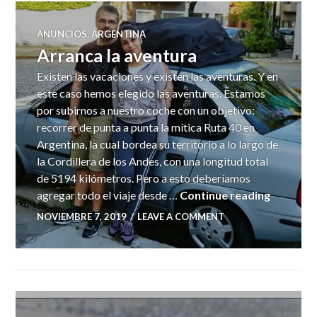
ANUNCIOS
,
ARGENTINA
Arranca la aventura
Existen las vacaciones y existen las aventuras. Y en
este caso hemos elegido las aventuras. Estamos
por subirnos a nuestro coche con un objetivo:
recorrer de punta a punta la mítica Ruta 40 en
Argentina, la cual bordea su territorio a lo largo de
la Cordillera de los Andes, con una longitud total
de 5194 kilómetros. Pero a esto deberíamos
Arranca 
agregar todo el viaje desde …
Continue reading
NOVIEMBRE 7, 2019
LEAVE A COMMENT