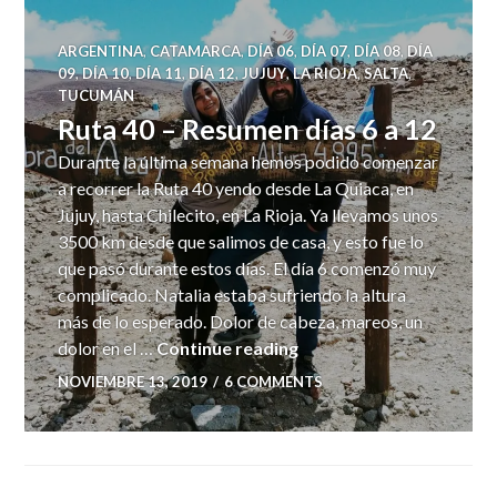
ARGENTINA
,
CATAMARCA
,
DÍA 06
,
DÍA 07
,
DÍA 08
,
DÍA
09
,
DÍA 10
,
DÍA 11
,
DÍA 12
,
JUJUY
,
LA RIOJA
,
SALTA
,
TUCUMÁN
Ruta 40 – Resumen días 6 a 12
Durante la última semana hemos podido comenzar
a recorrer la Ruta 40 yendo desde La Quiaca, en
Jujuy, hasta Chilecito, en La Rioja. Ya llevamos unos
3500 km desde que salimos de casa, y esto fue lo
que pasó durante estos días. El día 6 comenzó muy
complicado. Natalia estaba sufriendo la altura
más de lo esperado. Dolor de cabeza, mareos, un
Ruta 40 – Resumen días 
dolor en el …
Continue reading
NOVIEMBRE 13, 2019
6 COMMENTS