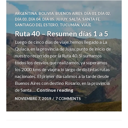
ARGENTINA
,
BOLIVIA
,
BUENOS AIRES
,
DÍA 01
,
DÍA 02
,
DÍA 03
,
DÍA 04
,
DÍA 05
,
JUJUY
,
SALTA
,
SANTA FE
,
SANTIAGO DEL ESTERO
,
TUCUMÁN
,
VIAJE
Ruta 40 – Resumen días 1 a 5
Luego de cinco días de viaje, hemos llegado a La
Quiaca, en la provincia de Jujuy, punto de inicio de
nuestro recorrido por la Ruta 40. Si sumamos
todos los desvíos que realizamos, ya superamos
los 2000 kms de viaje a lo largo de distintas rutas
nacionales. El primer día salimos a la tarde desde
Buenos Aires con destino Rosario, en la provincia
Ruta 40 – Resumen días 1 
de Santa …
Continue reading
NOVIEMBRE 7, 2019
7 COMMENTS