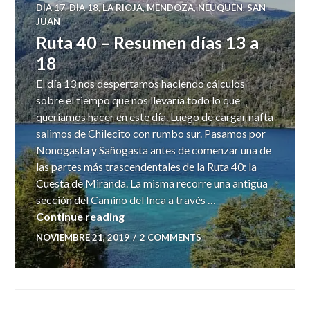
DÍA 17
,
DÍA 18
,
LA RIOJA
,
MENDOZA
,
NEUQUÉN
,
SAN
JUAN
Ruta 40 – Resumen días 13 a
18
El día 13 nos despertamos haciendo cálculos
sobre el tiempo que nos llevaría todo lo que
queríamos hacer en este día. Luego de cargar nafta
salimos de Chilecito con rumbo sur. Pasamos por
Nonogasta y Sañogasta antes de comenzar una de
las partes más trascendentales de la Ruta 40: la
Cuesta de Miranda. La misma recorre una antigua
sección del Camino del Inca a través …
Ruta 40 – Resumen días 13 a 18
Continue reading
NOVIEMBRE 21, 2019
2 COMMENTS