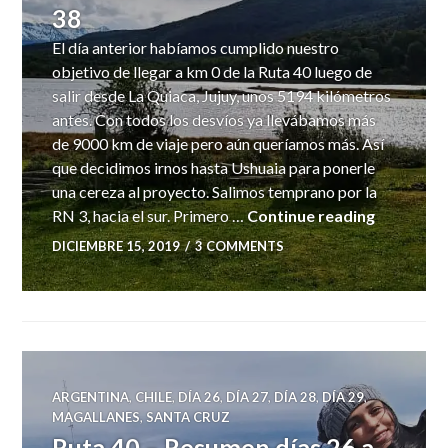
38
El día anterior habíamos cumplido nuestro
objetivo de llegar a km 0 de la Ruta 40 luego de
salir desde La Quiaca, Jujuy, unos 5194 kilómetros
antes. Con todos los desvíos ya llevábamos más
de 9000 km de viaje pero aún queríamos más. Así
que decidimos irnos hasta Ushuaia para ponerle
una cereza al proyecto. Salimos temprano por la
Ruta 40 –
RN 3, hacia el sur. Primero …
Continue reading
DICIEMBRE 15, 2019
3 COMMENTS
ARGENTINA
,
CHILE
,
DÍA 26
,
DÍA 27
,
DÍA 28
,
DÍA 29
,
MAGALLANES
,
SANTA CRUZ
Ruta 40 – Resumen días 26 a