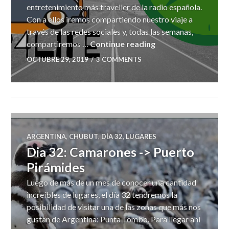
entretenimiento más traveller de la radio española.
Con a ellos iremos compartiendo nuestro viaje a
través de las redes sociales y, todas las semanas,
Nueva colaboración
compartiremos …
Continue reading
OCTUBRE 29, 2019
3 COMMENTS
ARGENTINA
,
CHUBUT
,
DÍA 32
,
LUGARES
Dia 32: Camarones -> Puerto
Pirámides
Luego de más de un mes de conocer una cantidad
increíbles de lugares, el día 32 tendremos la
posibilidad de visitar una de las zonas que más nos
gustan de Argentina: Punta Tombo. Para llegar ahí