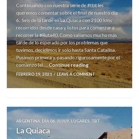
Continuando con nuestra serie de #tbt les
queremos comentar sobre el final de nuestro día
6. Seis de la tarde en La Quiaca con 2100 kms
recorridos desde casa y listos para comenzar a
recorrer la #Ruta40. Como salíamos mucho más
tarde de lo esperado por los problemas que
tuvimos, decidimos ir solo hasta Santa Catalina.
Pusimos primera y, pasando rigurosamente por el
Comenzamos la Ruta 
comienzo (el …
Continue reading
FEBRERO 19, 2021
LEAVE A COMMENT
ARGENTINA
,
DÍA 06
,
JUJUY
,
LUGARES
,
TBT
La Quiaca