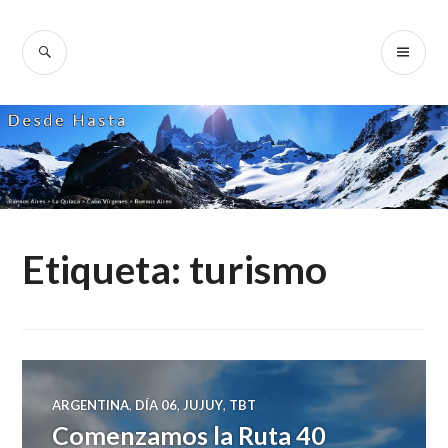
Skip
to
SEARCH
PR
Desde Hasta
content
ME
Etiqueta:
turismo
ARGENTINA
,
DÍA 06
,
JUJUY
,
TBT
Comenzamos la Ruta 40