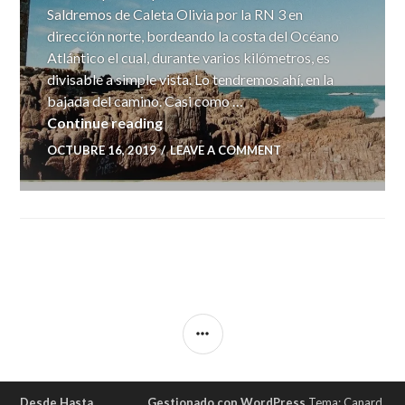
Saldremos de Caleta Olivia por la RN 3 en
dirección norte, bordeando la costa del Océano
Atlántico el cual, durante varios kilómetros, es
divisable a simple vista. Lo tendremos ahí, en la
bajada del camino. Casi como …
Día 31: Caleta Olivia -> Camarones
Continue reading
OCTUBRE 16, 2019
LEAVE A COMMENT
SIDEBAR
Desde Hasta
Gestionado con WordPress
Tema: Canard.