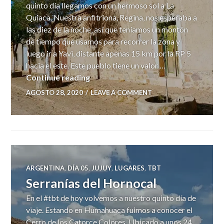
quinto día llegamos con un hermoso sol a La
Quiaca. Nuestra anfitriona, Regina, nos esperaba a
las diez de la noche, así que teníamos un montón
de tiempo que usamos para recorrer la zona y
luego ir a Yavi, distante apenas 15 km por la RP 5
hacia el este. Este pueblo tiene un valor …
La Quiaca – Yavi – Villazón
Continue reading
AGOSTO 28, 2020
LEAVE A COMMENT
ARGENTINA
,
DÍA 05
,
JUJUY
,
LUGARES
,
TBT
Serranías del Hornocal
En el #tbt de hoy volvemos a nuestro quinto día de
viaje. Estando en Humahuaca fuimos a conocer el
Cerro de los Catorce Colores. Ubicado a unos 24