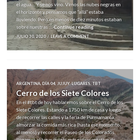
el agua… Y se nos vino. Vimos las nubes negras en
el horizonte y pensamos que “allá” estaba
lloviendo. Pero en menos de diez minutos estaban
Tilcara
sobre nuestras …
Continue reading
JULIO 30, 2020
LEAVE A COMMENT
ARGENTINA
,
DÍA 04
,
JUJUY
,
LUGARES
,
TBT
Cerro de los Siete Colores
En el #tbt de hoy hablaremos sobre el Cerro de los
Siete Colores. Estando a 1750 km de casa y luego
de recorrer las calles y la feria de Purmamarca,
almorzar la comida más rica (hasta ese momento,
al menos) y recorrer el Paseo de los Colorados,
llegamos al lugar quizás más representativo de