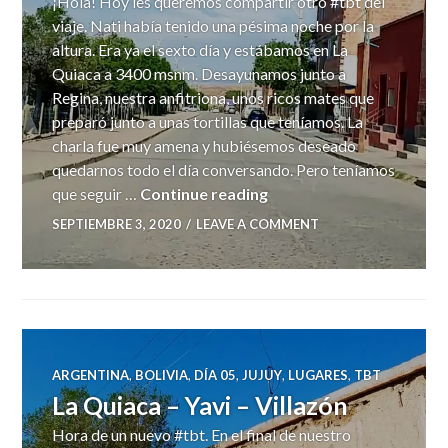
¡Hola! Hoy les queremos compartir otro #tbt del
viaje. Nati había tenido una pésima noche por la
altura. Era ya el sexto día y estábamos en La
Quiaca a 3400 msnm. Desayunamos junto a
Regina, nuestra anfitriona, unos ricos mates que
preparó junto a unas tortillas que teníamos. La
charla fue muy amena y hubiésemos deseado
quedarnos todo el día conversando. Pero teníamos
La Quiaca
que seguir …
Continue reading
SEPTIEMBRE 3, 2020
LEAVE A COMMENT
ARGENTINA
,
BOLIVIA
,
DÍA 05
,
JUJUY
,
LUGARES
,
TBT
La Quiaca – Yavi – Villazón
Hora de un nuevo #tbt. En el final de nuestro