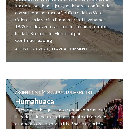
km de la localidad jujeña, no debe ser confundido
con su hermano “menor”, el Cerro de los Siete
Colores en la vecina Purmamarca. Llevábamos
1835 km de aventuras cuando tomamos rumbo
hacia la Serranía del Hornocal por …
Serranías del Hornocal
Continue reading
AGOSTO 20, 2020
LEAVE A COMMENT
ARGENTINA
,
DÍA 05
,
JUJUY
,
LUGARES
,
TBT
Humahuaca
En este #tbt los queremos contar sobre nuestra
llegada a Humahuaca. Era el quinto día de viaje,
estábamos yendo por la RN 9 hacia el norte y