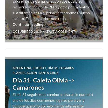
saldremos de Camarones con dos posibles
recorridos: uno por la RN 3 y otro por “adentro”.
¿La diferencia? En el primero tendremos mucho
asfalto. En el segundo, todo ripio… …
Dia 32: Camarones -> Puerto Pirámi
Continue reading
OCTUBRE 20, 2019
LEAVE A COMMENT
ARGENTINA
,
CHUBUT
,
DÍA 31
,
LUGARES
,
PLANIFICACIÓN
,
SANTA CRUZ
Día 31: Caleta Olivia ->
Camarones
El día 31 seguiremos camino a casa en lo que será
uno de los días con menos lugares para ver y
conocer, pero no por eso menos interesante.