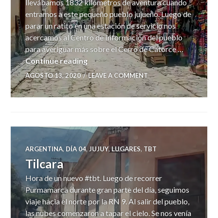
llevábamos 1832 kilómetros de aventura cuando
entramos a este pequeño pueblo jujueño. Luego de
parar un ratito en una estación de servicio nos
acercamos al Centro de Información del pueblo
para averiguar más sobre el Cerro de Catorce …
Humahuaca
Continue reading
AGOSTO 13, 2020
LEAVE A COMMENT
ARGENTINA
,
DÍA 04
,
JUJUY
,
LUGARES
,
TBT
Tilcara
Hora de un nuevo #tbt. Luego de recorrer
Purmamarca durante gran parte del día, seguimos
viaje hacia el norte por la RN 9. Al salir del pueblo,
las nubes comenzaron a tapar el cielo. Se nos venía