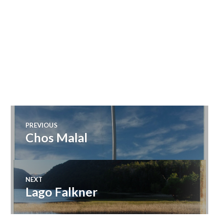
Navegación
PREVIOUS
Chos Malal
Previous
de
post:
entradas
NEXT
Lago Falkner
Next
post: