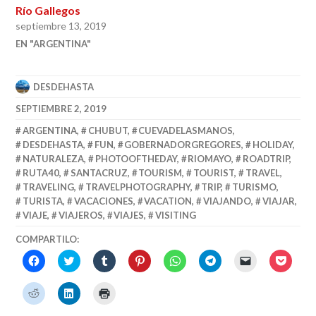
Río Gallegos
septiembre 13, 2019
EN "ARGENTINA"
DESDEHASTA
SEPTIEMBRE 2, 2019
ARGENTINA
,
CHUBUT
,
CUEVADELASMANOS
,
DESDEHASTA
,
FUN
,
GOBERNADORGREGORES
,
HOLIDAY
,
NATURALEZA
,
PHOTOOFTHEDAY
,
RIOMAYO
,
ROADTRIP
,
RUTA40
,
SANTACRUZ
,
TOURISM
,
TOURIST
,
TRAVEL
,
TRAVELING
,
TRAVELPHOTOGRAPHY
,
TRIP
,
TURISMO
,
TURISTA
,
VACACIONES
,
VACATION
,
VIAJANDO
,
VIAJAR
,
VIAJE
,
VIAJEROS
,
VIAJES
,
VISITING
COMPARTILO:
HACÉ
HACÉ
HACÉ
HACÉ
CLICK
CLICK
CLICK
HACÉ
CLICK
CLICK
CLICK
CLICK
TO
TO
TO
CLICK
PARA
PARA
PARA
PARA
SHARE
SHARE
EMAIL
PARA
COMPARTIR
COMPARTIR
COMPARTIR
COMPARTIR
ON
ON
A
COMPA
HACÉ
HACÉ
HACÉ
EN
EN
EN
EN
WHATSAPP
TELEGRAM
LINK
EN
CLICK
CLICK
CLICK
FACEBOOK
TWITTER
TUMBLR
PINTEREST
(SE
(SE
TO
POCKE
PARA
PARA
PARA
(SE
(SE
(SE
(SE
ABRE
ABRE
A
(SE