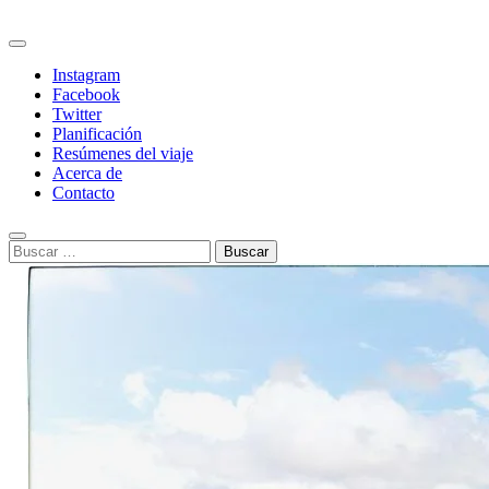
Skip
to
Desde Hasta
Primary
content
Menu
Instagram
Facebook
Twitter
Planificación
Resúmenes del viaje
Acerca de
Contacto
Search
Buscar: