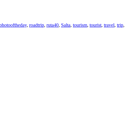
photooftheday
,
roadtrip
,
ruta40
,
Salta
,
tourism
,
tourist
,
travel
,
trip
,