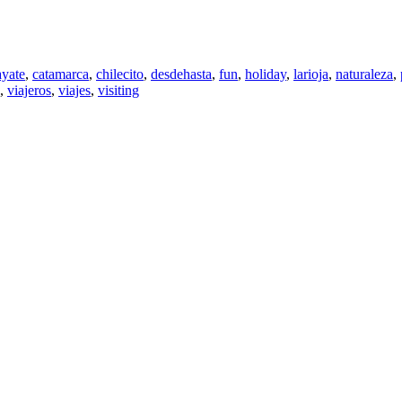
ayate
,
catamarca
,
chilecito
,
desdehasta
,
fun
,
holiday
,
larioja
,
naturaleza
,
,
viajeros
,
viajes
,
visiting
cé
ck
ra
r
primir
e
re
na
ntana
eva)