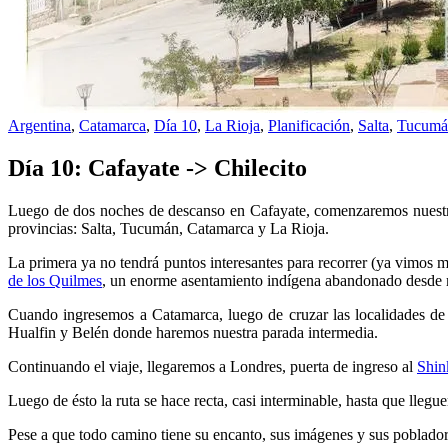
Argentina
,
Catamarca
,
Día 10
,
La Rioja
,
Planificación
,
Salta
,
Tucumá
Día 10: Cafayate -> Chilecito
Luego de dos noches de descanso en Cafayate, comenzaremos nuestro d
provincias: Salta, Tucumán, Catamarca y La Rioja.
La primera ya no tendrá puntos interesantes para recorrer (ya vimos mu
de los Quilmes
, un enorme asentamiento indígena abandonado desde m
Cuando ingresemos a Catamarca, luego de cruzar las localidades d
Hualfin y Belén donde haremos nuestra parada intermedia.
Continuando el viaje, llegaremos a Londres, puerta de ingreso al
Shin
Luego de ésto la ruta se hace recta, casi interminable, hasta que lle
Pese a que todo camino tiene su encanto, sus imágenes y sus poblador