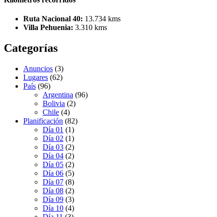
Ruta Nacional 40:
13.734 kms
Villa Pehuenia:
3.310 kms
Categorías
Anuncios
(3)
Lugares
(62)
País
(96)
Argentina
(96)
Bolivia
(2)
Chile
(4)
Planificación
(82)
Día 01
(1)
Día 02
(1)
Día 03
(2)
Día 04
(2)
Día 05
(2)
Día 06
(5)
Día 07
(8)
Día 08
(2)
Día 09
(3)
Día 10
(4)
Día 11
(3)