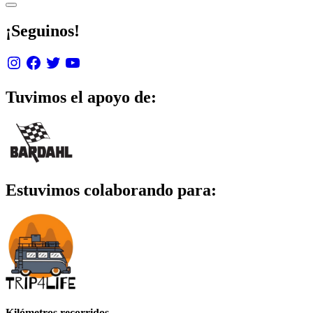
post:
Sidebar
entradas
¡Seguinos!
Instagram
Facebook
Twitter
YouTube
Tuvimos el apoyo de:
Estuvimos colaborando para:
Kilómetros recorridos