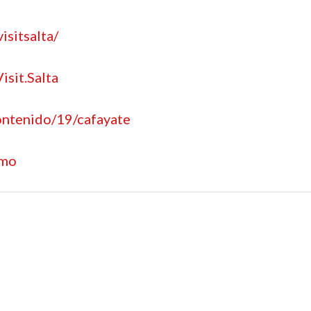
isitsalta/
sit.Salta
contenido/19/cafayate
smo