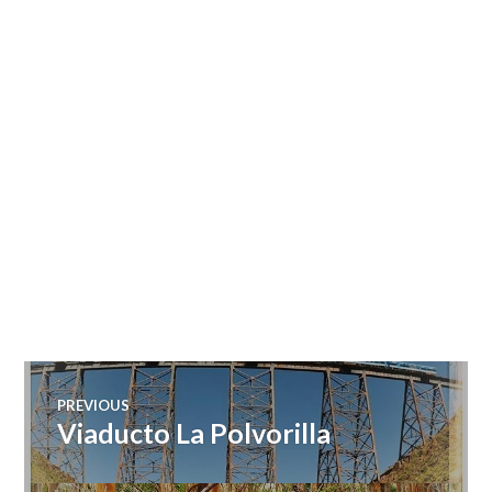
Navegación
PREVIOUS
Viaducto La Polvorilla
Previous
de
post: