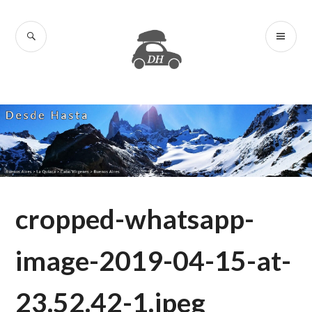
Skip
to
SEARCH
PR
content
Desde Hasta
ME
cropped-whatsapp-
image-2019-04-15-at-
23.52.42-1.jpeg