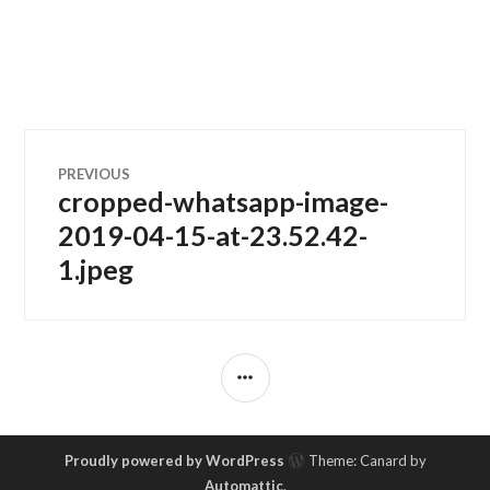
Navegación
PREVIOUS
cropped-whatsapp-image-
Previous
de
post:
2019-04-15-at-23.52.42-
1.jpeg
entradas
SIDEBAR
Proudly powered by WordPress
Theme: Canard by
Automattic
.