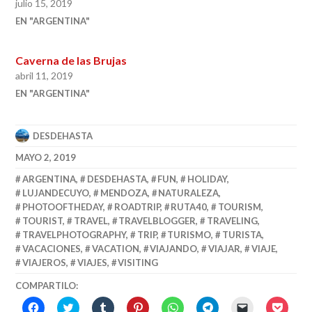
julio 15, 2019
EN "ARGENTINA"
Caverna de las Brujas
abril 11, 2019
EN "ARGENTINA"
DESDEHASTA
MAYO 2, 2019
ARGENTINA
,
DESDEHASTA
,
FUN
,
HOLIDAY
,
LUJANDECUYO
,
MENDOZA
,
NATURALEZA
,
PHOTOOFTHEDAY
,
ROADTRIP
,
RUTA40
,
TOURISM
,
TOURIST
,
TRAVEL
,
TRAVELBLOGGER
,
TRAVELING
,
TRAVELPHOTOGRAPHY
,
TRIP
,
TURISMO
,
TURISTA
,
VACACIONES
,
VACATION
,
VIAJANDO
,
VIAJAR
,
VIAJE
,
VIAJEROS
,
VIAJES
,
VISITING
COMPARTILO:
HACÉ
HACÉ
HACÉ
HACÉ
CLICK
CLICK
CLICK
HACÉ